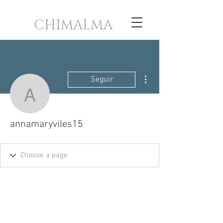
CHIMALMA
Más acciones
Seguir
annamaryviles15
annamaryviles15