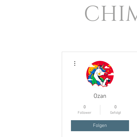
CHI
Weitere Optionen
Ozan
0
0
Follower
Gefolgt
Folgen