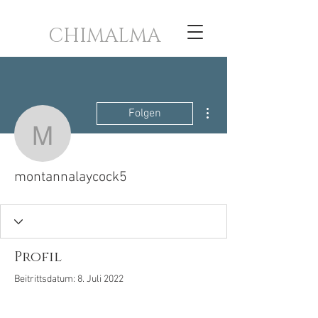
CHIMALMA
Weitere Optionen
Folgen
montannalaycock5
montannalaycock5
Profil
Beitrittsdatum: 8. Juli 2022